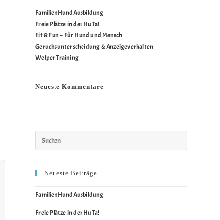
FamilienHundAusbildung
Freie Plätze in der HuTa!
Fit & Fun – Für Hund und Mensch
Geruchsunterscheidung & Anzeigeverhalten
WelpenTraining
Neueste Kommentare
Es sind keine Kommentare vorhanden.
Neueste Beiträge
FamilienHundAusbildung
Freie Plätze in der HuTa!